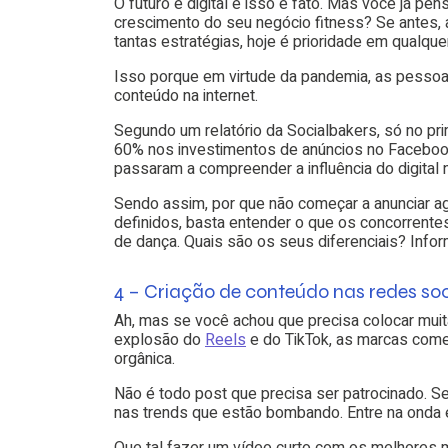
O futuro é digital e isso é fato. Mas você já pe
crescimento do seu negócio fitness? Se antes, 
tantas estratégias, hoje é prioridade em qualqu
Isso porque em virtude da pandemia, as pesso
conteúdo na internet.
Segundo um relatório da
Socialbakers, só no pr
60% nos investimentos de anúncios no Facebook
passaram a compreender a influência do digital
Sendo assim, por que não começar a anunciar ag
definidos, basta entender o que os concorrent
de dança. Quais são os seus diferenciais? Inf
4 – Criação de conteúdo nas redes soc
Ah, mas se você achou que precisa colocar muit
explosão do
Reels
e do TikTok, as marcas come
orgânica.
Não é todo post que precisa ser patrocinado. Se
nas trends que estão bombando. Entre na onda e
Que tal fazer um vídeo curto com os melhores