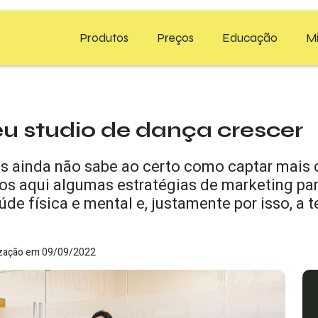
Produtos
Preços
Educação
M
Tecnofit Gym
Blog Tecnofit
eu studio de dança crescer
Tecnofit Box
Materiais Gratuit
 ainda não sabe ao certo como captar mais cl
Tecnofit Studio
Workshop & Webi
s aqui algumas estratégias de marketing par
aúde física e mental e, justamente por isso, a
Tecnofit Pro
lização em 09/09/2022