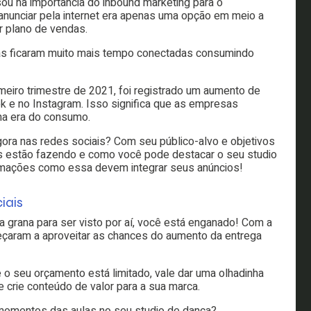
nsou na importância do inbound marketing para o
anunciar pela internet era apenas uma opção em meio a
er plano de vendas.
as ficaram muito mais tempo conectadas consumindo
imeiro trimestre de 2021, foi registrado um aumento de
 e no Instagram. Isso significa que as empresas
 na era do consumo.
ora nas redes sociais? Com seu público-alvo e objetivos
es estão fazendo e como você pode destacar o seu studio
ormações como essa devem integrar seus anúncios!
iais
a grana para ser visto por aí, você está enganado! Com a
çaram a aproveitar as chances do aumento da entrega
 o seu orçamento está limitado, vale dar uma olhadinha
 crie conteúdo de valor para a sua marca.
 momentos das aulas no seu studio de dança?