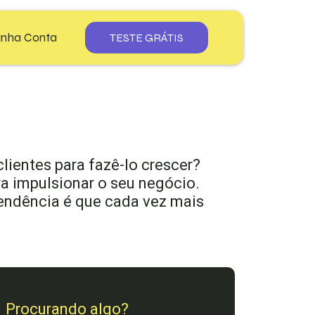
inha Conta
TESTE GRÁTIS
os
ientes para fazê-lo crescer?
nars
a impulsionar o seu negócio.
 tendência é que cada vez mais
Procurando algo?