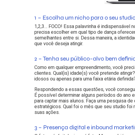
1 – Escolha um nicho para o seu studi
1,2,3… FOCO! Essa palavrinha é indispensável no
precisa escolher em qual tipo de dança oferecer
semelhantes entre si. Dessa maneira, a identida
que você deseja atingir.
2 – Tenha seu público-alvo bem defini
Como em qualquer empreendimento, você precis
clientes. Qual(is) idade(s) você pretende atingir
idosos ou apenas para uma faixa etária definida
Respondendo a essas questões, você conseguirá
É
possível determinar alguns períodos do ano em
para captar mais alunos. Faça uma pesquisa d
estratégicos. Qual foi o mês que seu studio foi 
suas ações.
3 – Presença digital e inbound market