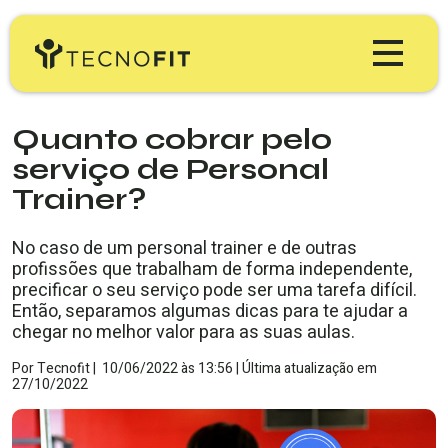
Produtos
Quanto cobrar pelo
serviço de Personal
Tecnofit Gym
Preços
Trainer?
Tecnofit Box
Educação
No caso de um personal trainer e de outras
profissões que trabalham de forma independente,
Tecnofit Studio
precificar o seu serviço pode ser uma tarefa difícil.
Blog Tecnofit
Minha Conta
Então, separamos algumas dicas para te ajudar a
Tecnofit Pro
chegar no melhor valor para as suas aulas.
Materiais Gratuitos
Por
Tecnofit
|
10/06/2022
às
13:56 |
Última atualização em
TESTE GRÁTIS
27/10/2022
Workshop & Webinars