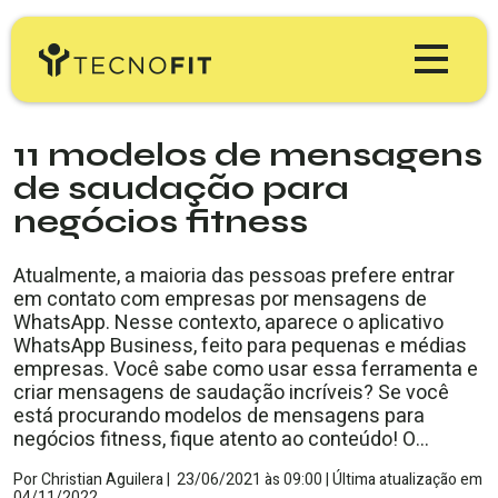
Produtos
11 modelos de mensagens
de saudação para
Tecnofit Gym
Preços
negócios fitness
Tecnofit Box
Educação
Atualmente, a maioria das pessoas prefere entrar
em contato com empresas por mensagens de
Tecnofit Studio
WhatsApp. Nesse contexto, aparece o aplicativo
Blog Tecnofit
Minha Conta
WhatsApp Business, feito para pequenas e médias
Tecnofit Pro
empresas. Você sabe como usar essa ferramenta e
Materiais Gratuitos
criar mensagens de saudação incríveis? Se você
TESTE GRÁTIS
está procurando modelos de mensagens para
Workshop & Webinars
negócios fitness, fique atento ao conteúdo! O…
Por
Christian Aguilera
|
23/06/2021
às
09:00 |
Última atualização em
04/11/2022