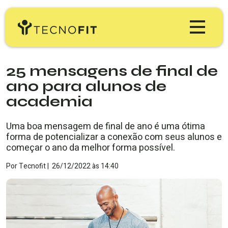
Produtos
25 mensagens de final de
ano para alunos de
Tecnofit Gym
Preços
academia
Tecnofit Box
Educação
Uma boa mensagem de final de ano é uma ótima
forma de potencializar a conexão com seus alunos e
Tecnofit Studio
começar o ano da melhor forma possível.
Blog Tecnofit
Minha Conta
Tecnofit Pro
Por
Tecnofit
|
26/12/2022
às
14:40
Materiais Gratuitos
TESTE GRÁTIS
Workshop & Webinars