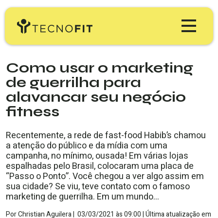
Produtos
Como usar o marketing
de guerrilha para
Tecnofit Gym
Preços
alavancar seu negócio
fitness
Tecnofit Box
Educação
Tecnofit Studio
Recentemente, a rede de fast-food Habib’s chamou
a atenção do público e da mídia com uma
Blog Tecnofit
Minha Conta
Tecnofit Pro
campanha, no mínimo, ousada! Em várias lojas
espalhadas pelo Brasil, colocaram uma placa de
Materiais Gratuitos
“Passo o Ponto”. Você chegou a ver algo assim em
TESTE GRÁTIS
sua cidade? Se viu, teve contato com o famoso
Workshop & Webinars
marketing de guerrilha. Em um mundo…
Por
Christian Aguilera
|
03/03/2021
às
09:00 |
Última atualização em