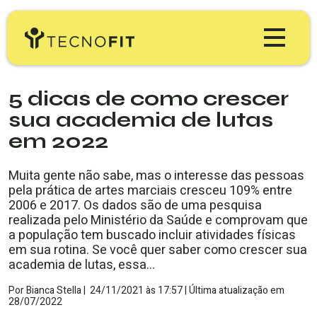
Produtos
5 dicas de como crescer
sua academia de lutas
Tecnofit Gym
Preços
em 2022
Tecnofit Box
Educação
Muita gente não sabe, mas o interesse das pessoas
pela prática de artes marciais cresceu 109% entre
Tecnofit Studio
2006 e 2017. Os dados são de uma pesquisa
Blog Tecnofit
Minha Conta
realizada pelo Ministério da Saúde e comprovam que
Tecnofit Pro
a população tem buscado incluir atividades físicas
Materiais Gratuitos
em sua rotina. Se você quer saber como crescer sua
TESTE GRÁTIS
academia de lutas, essa…
Workshop & Webinars
Por
Bianca Stella
|
24/11/2021
às
17:57 |
Última atualização em
28/07/2022