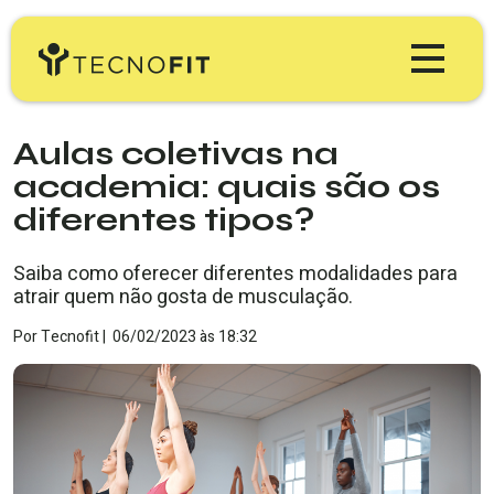
Produtos
Aulas coletivas na
academia: quais são os
Tecnofit Gym
Preços
diferentes tipos?
Tecnofit Box
Educação
Saiba como oferecer diferentes modalidades para
atrair quem não gosta de musculação.
Tecnofit Studio
Blog Tecnofit
Por
Tecnofit
|
06/02/2023
às
Minha Conta
18:32
Tecnofit Pro
Materiais Gratuitos
TESTE GRÁTIS
Workshop & Webinars