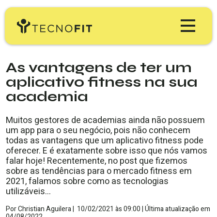
Produtos
As vantagens de ter um
aplicativo fitness na sua
Tecnofit Gym
Preços
academia
Tecnofit Box
Educação
Muitos gestores de academias ainda não possuem
um app para o seu negócio, pois não conhecem
Tecnofit Studio
todas as vantagens que um aplicativo fitness pode
Blog Tecnofit
Minha Conta
oferecer. E é exatamente sobre isso que nós vamos
Tecnofit Pro
falar hoje! Recentemente, no post que fizemos
Materiais Gratuitos
sobre as tendências para o mercado fitness em
TESTE GRÁTIS
2021, falamos sobre como as tecnologias
Workshop & Webinars
utilizáveis…
Por
Christian Aguilera
|
10/02/2021
às
09:00 |
Última atualização em
04/08/2022