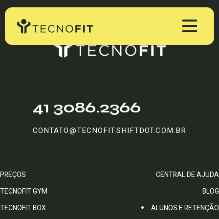
Produtos
Tecnofit Gym
Preços
41 3086.2366
Tecnofit Box
Educação
CONTATO@TECNOFIT.SHIFTDOT.COM.BR
Tecnofit Studio
Blog Tecnofit
Minha Conta
Tecnofit Pro
Materiais Gratuitos
PREÇOS
CENTRAL DE AJUDA
TESTE GRÁTIS
Workshop & Webinars
TECNOFIT GYM
BLOG
TECNOFIT BOX
ALUNOS E RETENÇÃO